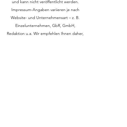
und kann nicht veröffentlicht werden.
Impressum-Angaben variieren je nach
Website- und Unternehmensart – z. B.
Einzelunternehmen, GbR, GmbH,
Redaktion u.a. Wir empfehlen Ihnen daher,
juristischen Rat einzuholen, um besser zu
verstehen, welche Details Ihr Impressum
beinhalten muss.
AGB
Datenschutz
Cookies
Impressum